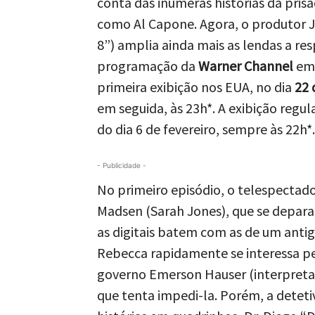
conta das inúmeras histórias da prisã
como Al Capone. Agora, o produtor J.
8”) amplia ainda mais as lendas a re
programação da
Warner Channel
em 
primeira exibição nos EUA, no dia
22 
em seguida, às 23h*. A exibição regul
do dia 6 de fevereiro, sempre às 22h*.
- Publicidade -
No primeiro episódio, o telespectado
Madsen (Sarah Jones), que se depar
as digitais batem com as de um anti
Rebecca rapidamente se interessa p
governo Emerson Hauser (interpretado
que tenta impedi-la. Porém, a deteti