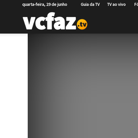
quarta-feira, 29 de junho
Guia da TV
TV ao vivo
Fó
VCFAZ.TV