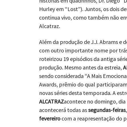
histórias em quadrinhos, Dr. Diego “
Hurley em “Lost”). Juntos, os dois d
continua vivo, como também não env
Alcatraz.
Além da produção de J.J. Abrams e d
com outro importante nome por trás 
roteirizou 19 episódios da antiga sér
produção. Mesmo antes da estreia,
A
sendo considerada “A Mais Emocionant
Awards, prêmio do qual participaram c
novas séries desta temporada. A estr
ALCATRAZ
acontece no domingo, dia 2
acontecerá todas as
segundas-feiras
fevereiro
com a reapresentação do pi