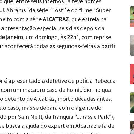
o que, entre seus internos, já teve nomes
J. Abrams (da série “Lost” e do filme “Super
speito com a série
ALCATRAZ
, que estreia na
apresentação especial seis dias depois da
de janeiro
, um domingo, às
22h
*, com reprise
ar acontecerá todas as segundas-feiras a partir
r é apresentado a detetive de polícia Rebecca
a com um macabro caso de homicídio, no qual
go detento de Alcatraz, morto décadas antes.
elo caso, mas se depara com o agente do
 por Sam Neill, da franquia “Jurassic Park”),
ve busca a ajuda do expert em Alcatraz e fã de