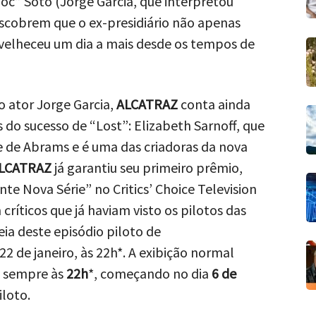
Doc” Soto (Jorge Garcia, que interpretou
escobrem que o ex-presidiário não apenas
elheceu um dia a mais desde os tempos de
o ator Jorge Garcia,
ALCATRAZ
conta ainda
do sucesso de “Lost”: Elizabeth Sarnoff, que
ie de Abrams e é uma das criadoras da nova
LCATRAZ
já garantiu seu primeiro prêmio,
e Nova Série” no Critics’ Choice Television
ríticos que já haviam visto os pilotos das
eia deste episódio piloto de
2 de janeiro, às 22h*. A exibição normal
, sempre às
22h
*, começando no dia
6 de
loto.