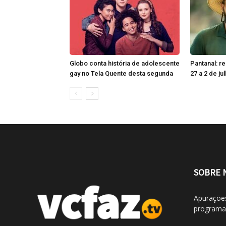
Globo conta história de adolescente
Pantanal: r
gay no Tela Quente desta segunda
27 a 2 de ju
SOBRE 
Apurações
programaç