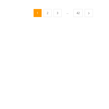
...
1
2
3
42