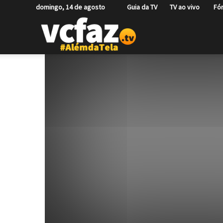
domingo, 14 de agosto
Guia da TV
TV ao vivo
Fó
VCFAZ.TV
#AlémdaTela