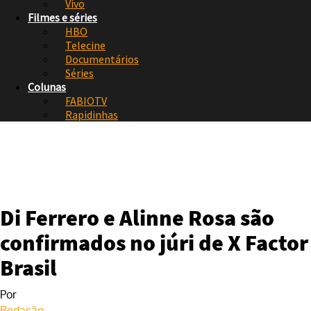
Vivo
Filmes e séries
HBO
Telecine
Documentários
Séries
Colunas
FABIOTV
Rapidinhas
Di Ferrero e Alinne Rosa são
confirmados no júri de X Factor
Brasil
Por
Redação