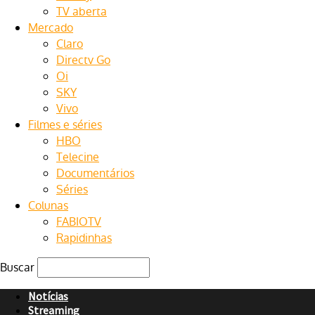
TV aberta
Mercado
Claro
Directv Go
Oi
SKY
Vivo
Filmes e séries
HBO
Telecine
Documentários
Séries
Colunas
FABIOTV
Rapidinhas
Buscar
Notícias
Streaming