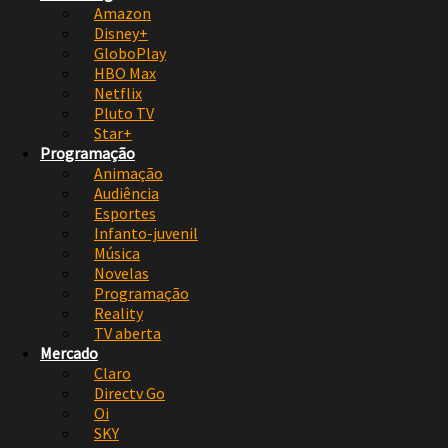
Amazon
Disney+
GloboPlay
HBO Max
Netflix
Pluto TV
Star+
Programação
Animação
Audiência
Esportes
Infanto-juvenil
Música
Novelas
Programação
Reality
TV aberta
Mercado
Claro
Directv Go
Oi
SKY