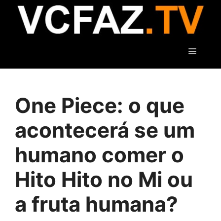
Pular
para
o
conteúdo
Menu
One Piece: o que
acontecerá se um
humano comer o
Hito Hito no Mi ou
a fruta humana?