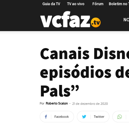
Guia da TV
TV ao vivo
Fórum
Boletim no
VCFAZ
NO
Canais Dis
episódios d
Pals”
Por
Roberto Scalon
-
21 de dezembro de 2020
Facebook
Twitter