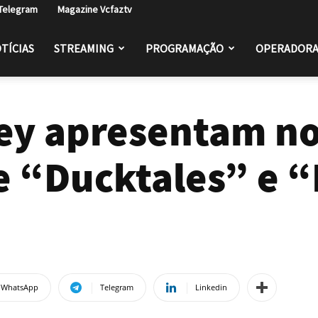
 Telegram
Magazine Vcfaztv
TÍCIAS
STREAMING
PROGRAMAÇÃO
OPERADORA
ney apresentam n
e “Ducktales” e 
WhatsApp
Telegram
Linkedin