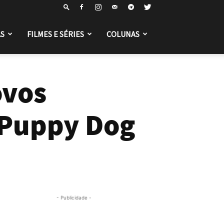
S
FILMES E SÉRIES
COLUNAS
ovos
“Puppy Dog
- Publicidade -