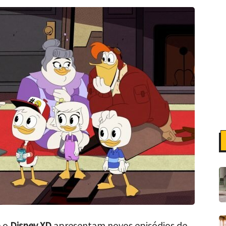
 o
Disney XD
apresentam novos episódios de