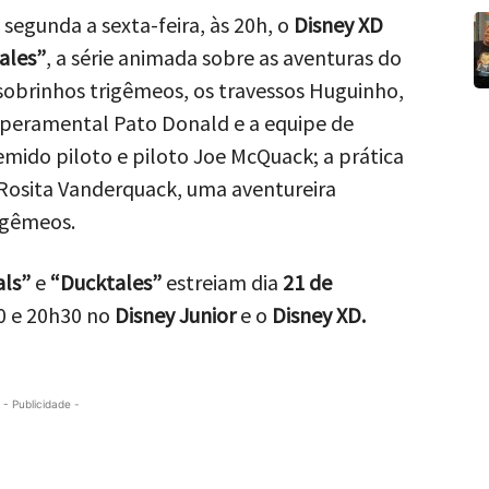
segunda a sexta-feira, às 20h, o
Disney XD
ales”
, a série animada sobre as aventuras do
 sobrinhos trigêmeos, os travessos Huguinho,
mperamental Pato Donald e a equipe de
mido piloto e piloto Joe McQuack; a prática
 Rosita Vanderquack, uma aventureira
rigêmeos.
ls”
e
“Ducktales”
estreiam dia
21 de
0 e 20h30 no
Disney Junior
e o
Disney XD.
- Publicidade -