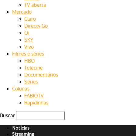
TV aberta
Mercado
Claro
Directv Go
Oi
SKY
Vivo
Filmes e séries
HBO
Telecine
Documentários
Séries
Colunas
FABIOTV
Rapidinhas
Buscar
Notícias
Streaming