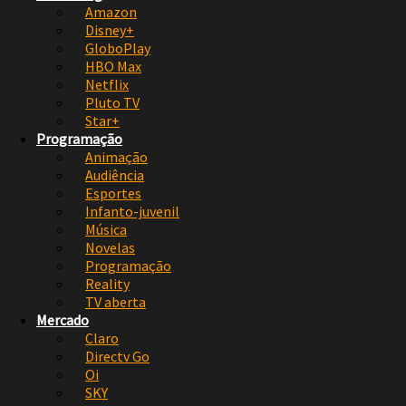
Amazon
Disney+
GloboPlay
HBO Max
Netflix
Pluto TV
Star+
Programação
Animação
Audiência
Esportes
Infanto-juvenil
Música
Novelas
Programação
Reality
TV aberta
Mercado
Claro
Directv Go
Oi
SKY