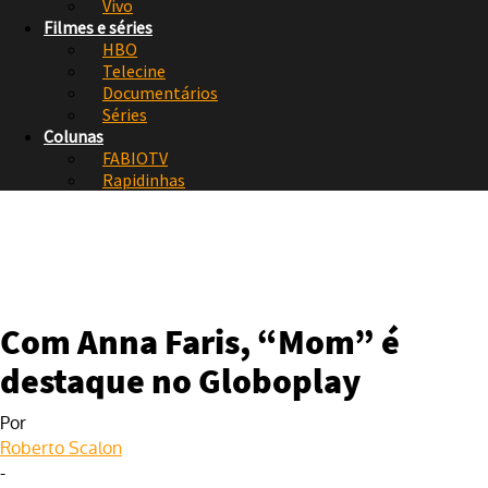
Vivo
Filmes e séries
HBO
Telecine
Documentários
Séries
Colunas
FABIOTV
Rapidinhas
Com Anna Faris, “Mom” é
destaque no Globoplay
Por
Roberto Scalon
-