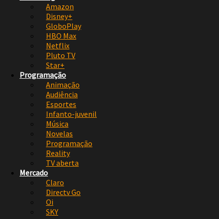
Amazon
Disney+
GloboPlay
HBO Max
Netflix
Pluto TV
Star+
Programação
Animação
Audiência
Esportes
Infanto-juvenil
Música
Novelas
Programação
Reality
TV aberta
Mercado
Claro
Directv Go
Oi
SKY