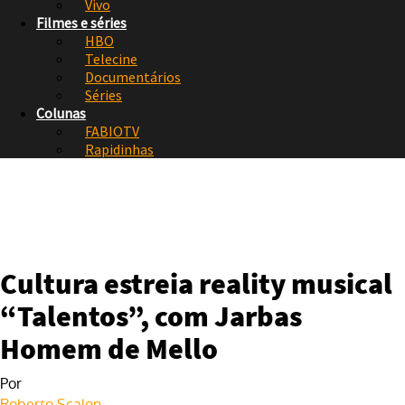
Vivo
Filmes e séries
HBO
Telecine
Documentários
Séries
Colunas
FABIOTV
Rapidinhas
Cultura estreia reality musical
“Talentos”, com Jarbas
Homem de Mello
Por
Roberto Scalon