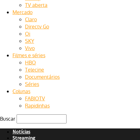
TV aberta
Mercado
Claro
Directv Go
Oi
SKY
Vivo
Filmes e séries
HBO
Telecine
Documentários
Séries
Colunas
FABIOTV
Rapidinhas
Buscar
Notícias
Streaming