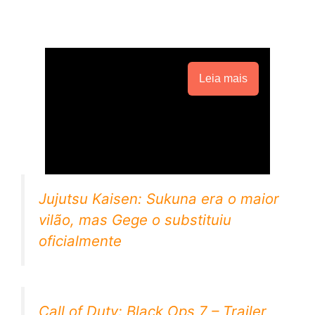
Leia mais
Jujutsu Kaisen: Sukuna era o maior
vilão, mas Gege o substituiu
oficialmente
Call of Duty: Black Ops 7 – Trailer